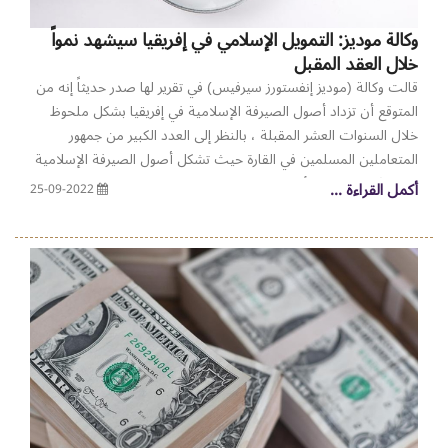
وكالة موديز: التمويل الإسلامي في إفريقيا سيشهد نمواً
خلال العقد المقبل
قالت وكالة (موديز إنفستورز سيرفيس) في تقرير لها صدر حديثاً إنه من
المتوقع أن تزداد أصول الصيرفة الإسلامية في إفريقيا بشكل ملحوظ
خلال السنوات العشر المقبلة ، بالنظر إلى العدد الكبير من جمهور
المتعاملين المسلمين في القارة حيث تشكل أصول الصيرفة الإسلامية
نسبة 2٪ فقط من الأصول المصرفية العالمية المتوافقة مع الشريعة
أكمل القراءة ...
25-09-2022
الإسلامية. وصرح السيد/ ميك كابيا ، نائب الرئيس ، وكبير المحللين
في موديز: "هناك إمكانات هائلة للنمو في هذا القطاع ، بالنظر إلى عدد
السكان المسلمين المتزايد في إفريقيا وقاعدة الإنطلاق المنخفضة في
جوانب المعاملات في هذا الصدد". ويقدر عدد المسلمين في إفريقيا ما
يصل إلى 530 مليون نسمة ، أي حوالي 40٪ من السكان الأفارقة. وفي
شمال إفريقيا ، يزيد عدد السكان المسلمين عن 90٪ ، وهي نسبة
مقاربة من المستويات الموجودة في دول الخليج وبطريقة ما أعلى من
ماليزيا ، حيث تبلغ الأرقام حوالي 60٪. السكان الذين لا يتعاملون مع
البنوك في إفريقيا ، لا سيما أولئك الذين يختارون الإبتعاد عن النظام
التقليدي مع البنوك بسبب معتقداتهم الدينية ، فهم يمثلون مجموعة
واسعة غير مستغلة من الودائع والاستثمارات المحتملة. وبحسب تقرير