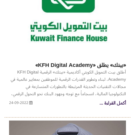
المصارف وأهم عوائد وجود المصارف، التي أبرزها التأمين التكافلي
وتنمية أموال الزكاة وأموال الوقف والرقابة والتدقيق، ومحور علاج
المشكلات ومحور العقود والفروق الجوهرية بين المصارف الإسلامية
وغيرها.
«بيتك» يطلق «KFH Digital Academy»
أطلق بيت التمويل الكويتي أكاديمية «بيتك» الرقمية KFH Digital
Academy، لبناء وتطوير القدرات الرقمية للموظفين بمعايير عالمية في
مجالات التقنيات الحديثة المرتبطة بالتطورات المتسارعة في
التكنولوجيا المالية، انسجاماً مع توجه وجهود البنك نحو التحول الرقمي،
وباعتبار توفير بنية تحتية من القدرات البشرية المدربة والمؤهلة من
أكمل القراءة ...
24-09-2022
دعائم نجاح هذا التوجه واستمراريته بشكل منظم ومحترف يخدم
الأهداف الاستراتيجية لـ «بيتك». وتعتبرالأكاديمية خطوة استباقية
متطورة تعبر عن حرص «بيتك» المتواصل وسعيه الدائم إلى تنمية
القدرات الرقمية لرأس المال البشري ممثلاً في موظفيه، وإعداد أجيال