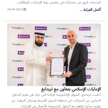
المتحدة، اليوم عن مشاركته في معرض رؤية الإمارات للوظائف،
المعرض السنوي الذي يشكل منصة رائدة للتوظيف وتنمية المهارات
أكمل القراءة ...
24-09-2022
والتواصل لتمكين الشباب الإماراتي. بالتعاون مع كليات التقنية العليا،
ومؤسسة محمد بن راشد لتنمية المشاريع الصغيرة Dubai SME، التي
تعد جزءاً متكامل الخدمات يتبع لاقتصادية دبي، ودائرة الموارد البشرية
لحكومة دبي. ويأتي المعرض هذا العام كنسخةٍ محسّنة من معرض
الإمارات للوظائف المعتاد، وقد أطلق عليه منظموه تسمية "رؤية"
سعياً منهم لرسم صورة للمستقبل تعزز الشغف وتمثل طموحاتنا
وآمالنا. ويعد معرض الإمارات للوظائف من أهم معارض التوظيف
والتدريب الرائدة على مستوى الدولة، وقد تم إطلاقه بهدف تزويد
مواطني دولة الإمارات بالأدوات اللازمة لبناء مسيرة مهنية للمستقبل.
ومن المتوقع أن يستقطب المعرض هذا العام عدداً كبيراً من الخريجين
والمهنيين الإماراتيين، إذ أنه يوفر منصة تمكن الشباب من التواصل مع
صناع القرار وزيادة معارفهم من خلال ورش عمل متخصصة، وبرامج
تدريبية لتطوير مهاراتهم، وتوسيع آفاقهم وشحذ هممهم عبر المشاركة
الإمارات الإسلامي يتعاون مع تريدلنغ
في جلسات تحفيزية.
أعلنت تريدلنغ، السوق الإلكترونية الرائدة التي تركز على تعزيز التداول
التجاري بين الشركات في منطقة الشرق الأوسط وشمال أفريقيا، عن
توقيع مذكرة تفاهم مع الحلول المصرفية للأعمال في الإمارات