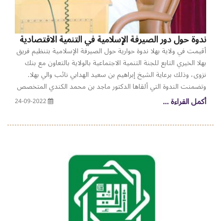
ندوة حول دور الصيرفة الإسلامية في التنمية الاقتصادية
أقيمت في ولاية بهلا ندوة حوارية حول الصيرفة الإسلامية بتنظيم فريق
بهلا الخيري التابع للجنة التنمية الاجتماعية بالولاية بالتعاون مع بنك
نزوى، وذلك برعاية الشيخ إبراهيم بن سعيد الهدابي نائب والي بهلا.
وتضمنت الندوة التي ألقاها الدكتور ماجد بن محمد الكندي المتخصص
في الصيرفة الإسلامية على العديد من المحاور التي تفاعل معها
أكمل القراءة ...
24-09-2022
الجمهور، وطرحت عليها العديد من الاستفسارات والتوضيحات حول
الصيرفة الإسلامية. كما استعرضت الندوة العديد من الإحصائيات التي
توضح حجم التداول في المصارف الإسلامية ودورها في المساهمة في
التنمية الاقتصادية بسلطنة عمان، وبلغ إجمالي التمويلات التي قدمتها
المصارف الإسلامية والودائع التي بحوزتها والتي تجاوزت 4 مليار و700
مليون ريال. وأشار الكندي إلى أن أبرز مشاريع التنمية التي نفذتها
المصارف الإسلامية بسلطنة عمان تطوير مجمع النخيل السياحي بقيمة
15 مليون وتنمية نخيل عمان بقيمة 12 لذا فإن القطاع المصرفي
الإسلامي يعد من القطاعات الحيوية المهمة. وتناولت الندوة جملة من
المحاور أهمها المصرفية الإسلامية، وأسباب نشأتها وضرورة وجود