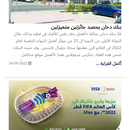
والشركات الزميلة التي تزاول ذات النشاط ، ليصل إجمالي الصكوك
الصادرة هذا العام إلى 5.251 مليار جنيه. جدير بالذكر أن إجمالي
إصدارات السندات والصكوك التي حصلت على موافقة الهيئة العامة
للرقابة المالية في جمهورية مصر العربية خلال العام 2022 قد سجلت
بنك دخان يحصد جائزتين متميزتين
حوالي 16.410 مليار جنيه مصري.
فازَ بنك دخان بجائزة «أفضل بنك رقمي للأفراد في قطر» وذلك خلال
الجولة الأولى من الدورة ال 23 من جوائز أفضل البنوك الرقمية لعام
2022 في العالم التي نظمتها مجلة جلوبال فايننس. وقد حصد البنك،
ضمن هذه الفئة، جائزتين مرموقتين هما: «أفضل موقع متكامل
للخدمات المصرفية للأفراد» و»البنك الرقمي الأكثر ابتكارًا». ويؤكّد هذا
أكمل القراءة ...
24-09-2022
الفوز الجديد على مكانة بنك دخان كمؤسسة مصرفية عريقة تحتل سدة
الريادة في القطاع المصرفي الرقمي في قطر. وفي الوقت نفسه، فهو
يُمثل كل تقدير لطاقات البنك وقدراته بأن يتقدمَ على المنافسة
المتزايدة في هذه الصناعة عبر تطبيق أحدث التقنيات العالمية التي من
شأنها أن تُعززَ القطاع باتجاه آفاق أكثر تطورًا وخدمة رفيعة المستوى.
هذا وقد تم اختيار بنك دخان لهذا الفوز المُميز من قِبل لجنة من الخبراء
العالميين في الصناعة المصرفية، والذين استندوا في بناء اختيارهم على
معايير ارتكزت على فاعلية استراتيجيته في جذب العملاء التواقين إلى
خدمات رقمية مُبتكرة، ونجاحاته في حمل العملاء على استخدام منتجاته