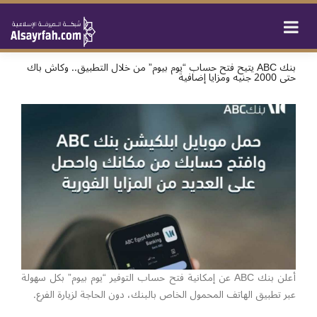
بنك ABC يتيح فتح حساب “يوم بيوم” من خلال التطبيق.. وكاش باك
حتى 2000 جنيه ومزايا إضافية
أعلن بنك ABC عن إمكانية فتح حساب التوفير “يوم بيوم” بكل سهولة
عبر تطبيق الهاتف المحمول الخاص بالبنك، دون الحاجة لزيارة الفرع.