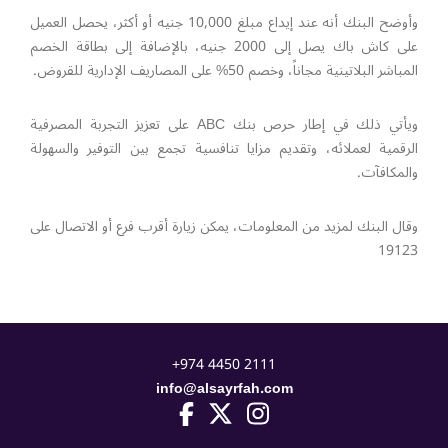
وأوضح البنك أنه عند إيداع مبلغ 10,000 جنيه أو أكثر، يحصل العميل
على كاش باك يصل إلى 2000 جنيه، بالإضافة إلى بطاقة الخصم
المباشر البلاتينية مجاناً، وخصم 50% على المصاريف الإدارية للقروض.
ويأتي ذلك في إطار حرص بنك ABC على تعزيز التجربة المصرفية
الرقمية لعملائه، وتقديم مزايا تنافسية تجمع بين التوفير والسهولة
والمكافآت.
وقال البنك لمزيد من المعلومات، يمكن زيارة أقرب فرع أو الاتصال على
19123
+974 4450 2111
info@alsayrfah.com