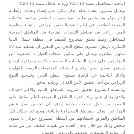
إنتاجية المحاصيل بنسبة 10-15% وزيادة الدخل بنسبة 10-20%.
ويعمل مشروع إنشاء نظام إنذار مبكر، على إنشاء وحدات وأنظمة
إنذار مبكر بما يحسن نظام التنبؤ بتغيرات الطقس ويدعم الخدمات
المقدمة للفلاحين في إطار التنبؤ بالطقس الزراعي، وإنشاء منظومة
تأمين زراعي ضد مخاطر التغيرات المناخية في المناطق العرضة
للمخاطر؛ وفيما يتعلق بمشروع التكيف في منطقة شمال الدلتا
المتأثرة بارتفاع مستوى سطح البحر، من المقرر أن يستفيد منه 10
ملايين مواطن، ويعمل على تمكين أصحاب الحيازات الصغيرة من
المزارعين على تنفيذ السياسات المتعلقة بالتكيف ومواجهة ارتفاع
مستوى سطح البحر، وتعزيز استجابة المجتمعات الريفية للكوارث
والآثار الناجمة عن ارتفاع مستوى سطح البحر، وتشجيع التنوع
الزراعي من أجل تحقيق الأمن الغذائي وزيادة الدخول.
وبالنسبة لمشروع تحقيق المرونة بالمناطق النائية والأكثر احتياجًا،
والذي يعمل على زيادة قدرة المناطق المعرضة للتأثر مناخيا على
الصمود من خلال تدخلات محددة تهدف إلى تحسين سبل عيش
المزارعين. وذلك بالمناطق الصحراوية والنائية، ويبلغ عدد سكان تلك
المناطق والمزمع استفادتهم من أنشطة المشروع حوالي 5 مليون
شخص وذلك من خلال إدخال العديد من تقنيات التكيف التي من شأنه
أن يساعد المجتمعات الضعيفة على تقليل الخسائر.