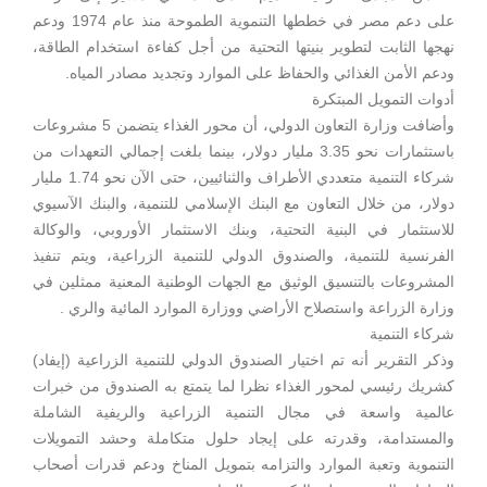
على دعم مصر في خططها التنموية الطموحة منذ عام 1974 ودعم
نهجها الثابت لتطوير بنيتها التحتية من أجل كفاءة استخدام الطاقة،
ودعم الأمن الغذائي والحفاظ على الموارد وتجديد مصادر المياه.
أدوات التمويل المبتكرة
وأضافت وزارة التعاون الدولي، أن محور الغذاء يتضمن 5 مشروعات
باستثمارات نحو 3.35 مليار دولار، بينما بلغت إجمالي التعهدات من
شركاء التنمية متعددي الأطراف والثنائيين، حتى الآن نحو 1.74 مليار
دولار، من خلال التعاون مع البنك الإسلامي للتنمية، والبنك الآسيوي
للاستثمار في البنية التحتية، وبنك الاستثمار الأوروبي، والوكالة
الفرنسية للتنمية، والصندوق الدولي للتنمية الزراعية، ويتم تنفيذ
المشروعات بالتنسيق الوثيق مع الجهات الوطنية المعنية ممثلين في
وزارة الزراعة واستصلاح الأراضي ووزارة الموارد المائية والري .
شركاء التنمية
وذكر التقرير أنه تم اختيار الصندوق الدولي للتنمية الزراعية (إيفاد)
كشريك رئيسي لمحور الغذاء نظرا لما يتمتع به الصندوق من خبرات
عالمية واسعة في مجال التنمية الزراعية والريفية الشاملة
والمستدامة، وقدرته على إيجاد حلول متكاملة وحشد التمويلات
التنموية وتعبة الموارد والتزامه بتمويل المناخ ودعم قدرات أصحاب