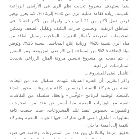
بينما يستهدف مشروع تحديث نظم الري في الأراضي الزراعية
القديمة، زيادة كفاءة عملية الري من 50% إلى70%، كما يعزز توفير
فرص عمل لأكثر من 21 ألف رجل وامرأة من الأكثر احتياجًا في
المناطق الريفية، وتحسين قدرات التكيف وتقليل الضعف وتمكين
المجتمعات المعرضة لأخطار التغيرات المناخية، وتقليل الفاقد من
مياه الري بنسبة 20%، وزيادة إنتاج المحاصيل بنسبة 15%، وتوفير
مياه لإضافة 2.5% من المساحة إلى الأراضي المزروعة. ومن المقرر
أن يتم دمجه مع مشروع تحسين مرونة المناخ الزراعي بتحديث
الممارسات الزراعية.
التأهيل الفني للمشروعات
وذكر التقرير، أن الفترة السابقة شهدت استقبال عدد من البعثات
الفنية من شركاء التنمية الرئيسيين لكافة مشروعات محور الغذاء
بالمنصة الوطنية لبرنامج «نُوَفِّــي» وانعقاد سلسلة من النقاشات
الفنية مع الوزارات المعنية مما أسفر عن عدد من المخرجات
والتصورات بخصوص تنفيذ تلك المشروعات، حيث خلصت كافة
مشاورات التأهيل الفني التي شاركت فيها الجهات المعنية وشركاء
التنمية إلى أهمية ما يلي:
تحقيق الربط والتكامل بين عدد من المشروعات وخاصة في ضوء