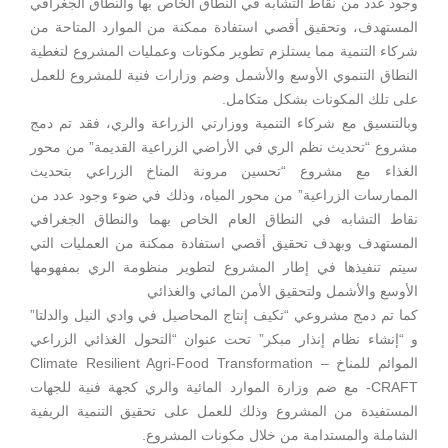
وجود عدد من نقاط التشابه في النطاق الخاص بها والنطاق الجغرافي
المستهدف، وتحقيق أقصي استفادة ممكنة من الموارد المتاحة من
شركاء التنمية مما يستلزم تطوير مكونات وعمليات المشروع لتغطية
النطاق التنموي الأوسع والأشمل وضم وزارات فنية للمشروع للعمل
على تلك المكونات بشكل متكامل.
وبالتنسيق مع شركاء التنمية ووزارتي الزراعة والري، فقد تم دمج
مشروع “تحديث نظم الري في الأراضي الزراعية القديمة” من محور
الغذاء مع مشروع “تحسين مرونة المناخ الزراعي بتحديث
الممارسات الزراعية” من محور المياه، وذلك في ضوء وجود عدد من
نقاط التشابه في النطاق العام الخاص بهما والنطاق الجغرافي
المستهدف وبهدف تحقيق أقصي استفادة ممكنة من العمليات التي
سيتم تنفيذها في إطار المشروع لتطوير منظومة الري بمفهومها
الأوسع والأشمل ولتحقيق الأمن المائي والغذائي
كما تم دمج مشروعي “تكيف إنتاج المحاصيل في وادي النيل والدلتا”
و “إنشاء نظام إنذار مبكر” تحت عنوان “التحول الغذائي الزراعي
الموائم للمناخ Climate Resilient Agri-Food Transformation –
CRAFT- مع ضم وزارة الموارد المائية والري كجهة فنية للجهات
المستفيدة من المشروع وذلك للعمل على تحقيق التنمية الريفية
الشاملة والمستدامة من خلال مكونات المشروع.