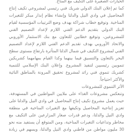
الحيازات الصغيرة على التكيف مع المناخ.
كما تم إعلان البنك الدولي شريك فني رئيسي لمشروعي تكيف إنتاج
المحاصيل في وادي النيل والدلتا وإنشاء نظام إنذار مبكر للتغيرات
المناخية. وتوقيع خطاب شراكة بهدف وضع الترتيبات المؤسسية لقيام
البنك الدولي بتقديم الدعم الفني اللازم لإعداد التصميم الفني
للمشروعين، وتوقيع خطابين للتعاون مع بنك الاستثمار الأوروبي
والاتحاد الأوروبي بهدف تقديم الدعم الفني اللازم لإعداد التصميم
الفني لمشروع التكيف في شمال الدلتا المتأثرة بارتفاع مستوى سطح
البحر بالتعاون والتنسيق فيما بينهما وكذا القيام بمهامهما كشريكين
تنمويين رئيسيين لتنفيذ المشروع. وإعلان البنك الإسلامي للتنمية
كشريك تنموي فني رائد لمشروع تحقيق المرونة بالمناطق النائية
والأكثر احتياجاً.
الأثر التنموي للمشروعات
وتنعكس مشروعات الغذاء على ملايين المواطنين في المستهدفة،
حيث يعمل مشروع تكيف إنتاج المحاصيل في وادي النيل والدلتا على
تعزيز إنتاجية المحاصيل وتكيفها مع التغيرات المناخية في منطقة
وادي النيل والدلتا، ودعم قدرات صغار المزارعين على التكيف مع
مخاطر وتداعيات التغيرات المناخية، ومن المتوقع أن يستفيد منه نحو
30 مليون مواطن من قاطني وادي النيل والدلتا، ويسهم في زيادة