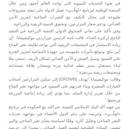
في ضوء التحديات التنموية التي تواجه العالم أجمع، ومن خلال
المنصة الوطنية لبرنامج «نُوَفِّــي» تعمل الدولة على تنفيذ مشروعات
طموحة في مجال التكيف مع التغيرات المناخية لتعزيز الأمن
الغذائي، ودعم صغار المزارعين، وتحقيق التنمية الريفية والزراعية.
وفي تأكيد على تفاني الصندوق الدولي للتنمية الزراعية في التنفيذ
الناجح لركيزة الغذاء، قالت نائبة الرئيس جيراردين موكيشيمانا: “إن
زيادة الاستثمار في المجتمعات الريفية التي تواجه طليعة تغير المناخ
أمر ملح. ونتوقع تأثيرات ملموسة من جهودنا الجماعية لتعزيز القدرة
على الصمود وسبل العيش و الأمن الغذائى لسكان الريف. نسعى معًا
لبناء مستقبل يتميز بنظم غذائية مرنة ومصادر طاقة مستدامة
ومجتمعات ريفية مزدهرة.”
وقالت موكيشيمانا “يهدف (CROWN) إلى تمكين المزارعين أصحاب
الحيازات الصغيرة وبناء قدرتهم على الصمود في مواجهة تغير المناخ
من خلال تعزيز إدارة المياه، مما يؤدي إلى زيادة إنتاجية المزرعة
وربحيتها.”
من جهته أكد البنك الإسلامي للتنمية، شراكته مع الحكومة في برنامج
«نُوَفِّــي»، وحرصه على دعم الدول الأعضاء في مواجهة تحديات
التغير المناخي وتقليل آثاره، وفقًا لسياسته بشأن تغير المناخي والتي
تتضمن المبادئ الطوعية لتعميم العمل المناخي، مشيرًا إلى حرصه