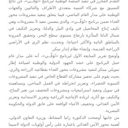
التقدم المُحرز في تنفيذ المنصة الوطنية لبرنامج «نُوَفِّــي»، عن نتائج
التنسيق مع شركاء التنمية متعددي الأطراف والثنائيين والجهات
الوطنية على مدار العام الماضي، فيما يتعلق بتنفيذ مشروعات محور
الغذاء ضمن برنامج «نُوَفِّــي»، والذي يتضمن تنفيذ 5 مشروعات وهي
تكيف إنتاج المحاصيل في وادي النيل والدلتا، وتعزيز التكيف في
شمال الدلتا المتأثرة بارتفاع مستوى سطح البحر، وتحقيق المرونة
بالمناطق النائية والأكثر احتياجا، وتحديث نظم الري في الأراضي
الزراعية القديمة، وإنشاء نظام إنذار مبكر.
وأوضح تقرير المتابعة الأول لبرنامج «نُوَفِّــي»، أنه على مدار عام
عمل البرنامج على حشد الجهود الدولية والوطنية لصياغة إطار
تمويلي مبتكر لتنفيذ مشروعات محور الغذاء بقطاعيه الزراعة والري،
بحيث يقوم على تحفيز مشاركة القطاع الخاص في تنفيذ المشروعات
التنموية الخضراء، وتعزيز انخراطه في العمل المناخي، ومساهمته
في تمويل وتنفيذ استراتيجيات ومشروعات التخفيف من تغير المناخ،
والتكيف مع آثاره، لزيادة الإنتاجية الزراعية وتعزيز الاستدامة وتعزيز
الأمن الغذائي، وتخفيف الأعباء الواقعة على عاتق الدولة والحكومة
المصرية .
من جانبها أوضحت الدكتورة رانيا المشاط، وزيرة التعاون الدولي،
أهمية محور الأمن الغذائي باعتباره على رأس أولويات الدولة لاسيما